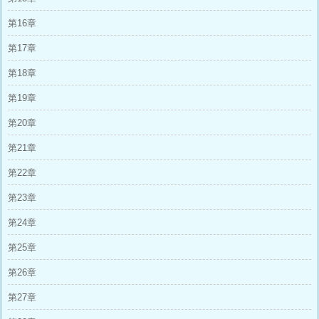
第16章
第17章
第18章
第19章
第20章
第21章
第22章
第23章
第24章
第25章
第26章
第27章