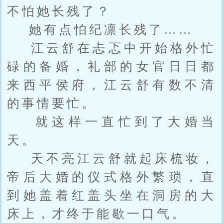
不怕她长残了？
她有点怕纪凛长残了……
江云舒在忐忑中开始格外忙
碌的备婚，礼部的女官日日都
来西平侯府，江云舒有数不清
的事情要忙。
就这样一直忙到了大婚当
天。
天不亮江云舒就起床梳妆，
帝后大婚的仪式格外繁琐，直
到她盖着红盖头坐在洞房的大
床上，才终于能歇一口气。