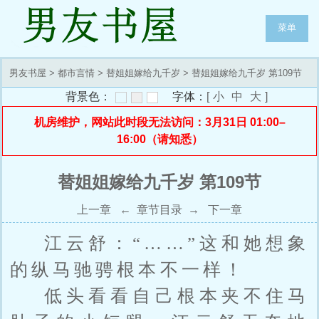
菜单
男友书屋
>
都市言情
>
替姐姐嫁给九千岁
> 替姐姐嫁给九千岁 第109节
背景色：
字体：
[
小
中
大
]
机房维护，网站此时段无法访问：3月31日 01:00–
16:00（请知悉）
替姐姐嫁给九千岁 第109节
上一章
←
章节目录
→
下一章
江云舒：“……”这和她想象
的纵马驰骋根本不一样！
低头看看自己根本夹不住马