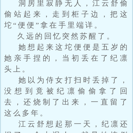
洞房里寂静无人，江云舒偷
偷站起来，走到柜子边，把这
坨“便便”拿在手里端详。
久远的回忆突然苏醒了。
她想起来这坨便便是五岁的
她亲手捏的，当初丢在了纪凛
头上。
她以为侍女打扫时丢掉了，
没想到竟被纪凛偷偷拿了回
去，还烧制了出来，一直留了
这么多年。
江云舒想起那一天，纪凛还