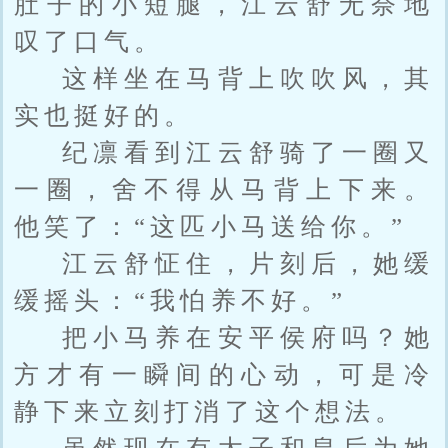
肚子的小短腿，江云舒无奈地
叹了口气。
这样坐在马背上吹吹风，其
实也挺好的。
纪凛看到江云舒骑了一圈又
一圈，舍不得从马背上下来。
他笑了：“这匹小马送给你。”
江云舒怔住，片刻后，她缓
缓摇头：“我怕养不好。”
把小马养在安平侯府吗？她
方才有一瞬间的心动，可是冷
静下来立刻打消了这个想法。