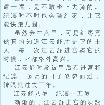
遛一遛，是不敢坐上去骑的。
纪凛时不时也会骑红枣，让它
能快跑几圈。
虽然养在宫里，可是红枣竟
然真的知道江云舒才是它的主
人，每一次江云舒进宫骑它的
时候，它都格外高兴。
江云舒时常被皇后召进宫和
纪凛一起玩的日子倏忽而过，
转眼就过去三年。
江云舒八岁，纪凛十五岁。
渐渐的，江云舒进宫的次数