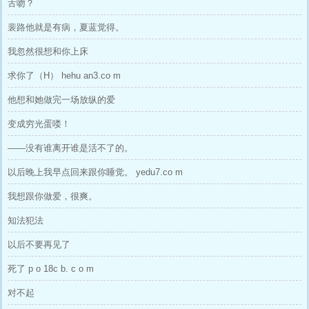
舌吻？
裴路他就是有病，夏蓝觉得。
我忽然很想和你上床
求你了（H） hehu an3.co m
他想和她做完一场放纵的爱
变成穷光蛋喽！
——没有谁离开谁是活不了的。
以后晚上我早点回来跟你睡觉。 yedu7.co m
我想跟你做爱，很爽。
知法犯法
以后不要再见了
死了 p o 18c b. c o m
对不起