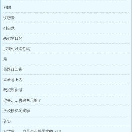
回国
谈恋爱
别碰我
恶劣的目的
那我可以追你吗
亲
我跟你回家
重新吻上去
我想和你做
你要……脚踏两只船？
学校楼梯间接吻
妥协
好学生……也是会有性需求的（H）