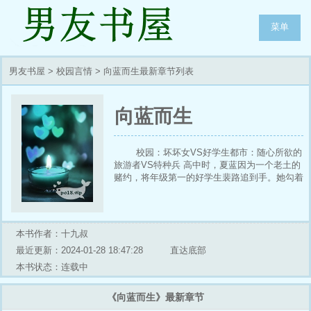
菜单
男友书屋
>
校园言情
> 向蓝而生最新章节列表
向蓝而生
校园：坏坏女VS好学生都市：随心所欲的
旅游者VS特种兵 高中时，夏蓝因为一个老土的
赌约，将年级第一的好学生裴路追到手。她勾着
他偷尝禁果，数不清的日夜，他们身体纠缠不
休，夏蓝将他这一支高岭之花彻底地摘..
本书作者：十九叔
最近更新：2024-01-28 18:47:28
直达底部
本书状态：连载中
《向蓝而生》最新章节