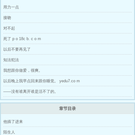
用力一点
接吻
对不起
死了 p o 18c b. c o m
以后不要再见了
知法犯法
我想跟你做爱，很爽。
以后晚上我早点回来跟你睡觉。 yedu7.co m
——没有谁离开谁是活不了的。
章节目录
他插了进来
陌生人