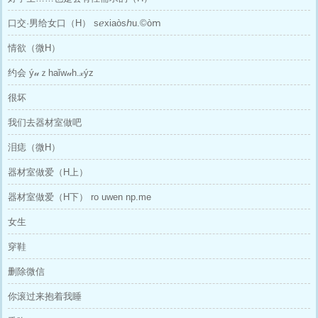
口交·男给女口（H） sℯxiaòsℎu.©òⅿ
情欲（微H）
约会 ý𝓊ｚhaǐw𝓊h.𝓍ýz
很坏
我们去器材室做吧
泪痣（微H）
器材室做爱（H上）
器材室做爱（H下） ro uwen np.me
女生
穿鞋
删除微信
你滚过来抱着我睡