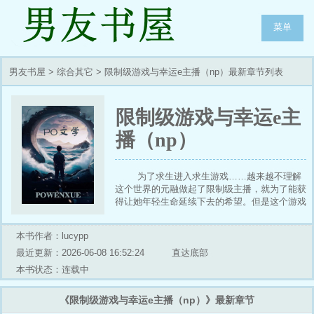
菜单
男友书屋
>
综合其它
> 限制级游戏与幸运e主播（np）最新章节列表
限制级游戏与幸运e主
播（np）
为了求生进入求生游戏……越来越不理解
这个世界的元融做起了限制级主播，就为了能获
得让她年轻生命延续下去的希望。但是这个游戏
怎么哪儿哪儿不对劲？?副本一 祭祖??练笔文无
限流np男全洁 万人迷无逻辑?女主低道..
本书作者：lucypp
最近更新：2026-06-08 16:52:24
直达底部
本书状态：连载中
《限制级游戏与幸运e主播（np）》最新章节