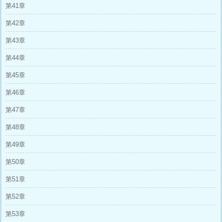
第41章
第42章
第43章
第44章
第45章
第46章
第47章
第48章
第49章
第50章
第51章
第52章
第53章