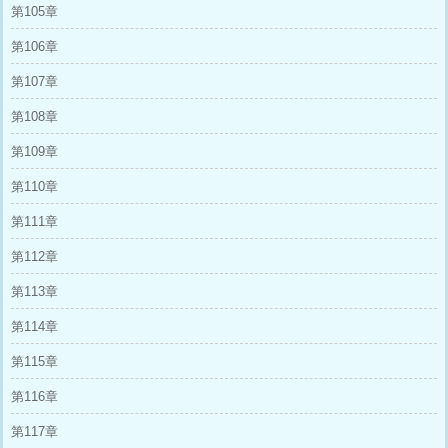
第105章
第106章
第107章
第108章
第109章
第110章
第111章
第112章
第113章
第114章
第115章
第116章
第117章