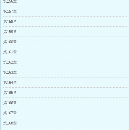
第156章
第157章
第158章
第159章
第160章
第161章
第162章
第163章
第164章
第165章
第166章
第167章
第168章