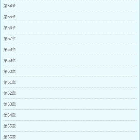
第54章
第55章
第56章
第57章
第58章
第59章
第60章
第61章
第62章
第63章
第64章
第65章
第66章