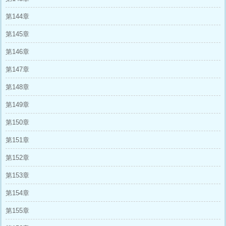
第144章
第145章
第146章
第147章
第148章
第149章
第150章
第151章
第152章
第153章
第154章
第155章