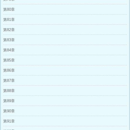
第80章
第81章
第82章
第83章
第84章
第85章
第86章
第87章
第88章
第89章
第90章
第91章