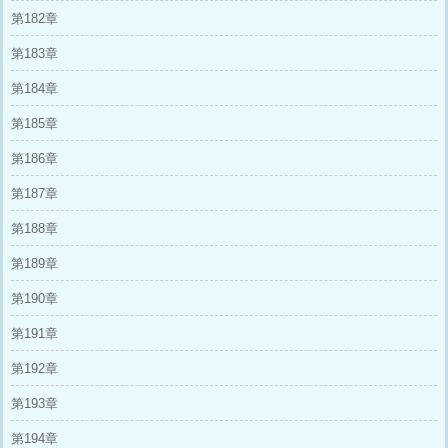
第182章
第183章
第184章
第185章
第186章
第187章
第188章
第189章
第190章
第191章
第192章
第193章
第194章